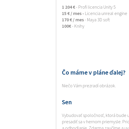
1 204 €
- Profi licencia Unity 5
15 € / mes -
Licencia unreal engine
170 € / mes
- Maya 3D soft
100€
- Knihy
Čo máme v pláne ďalej?
Niečo Vám prezradí obrázok.
Sen
Vybudovať spoločnosť, ktorá bude 
presadiť sa v hernom priemysle. Prid
a odhodlanie. Zdarma zaučíme a uv