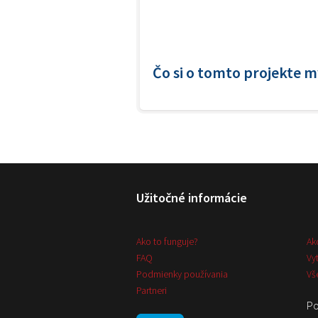
Čo si o tomto projekte m
Užitočné informácie
Ako to funguje?
Ak
FAQ
Vy
Podmienky používania
Vš
Partneri
Po