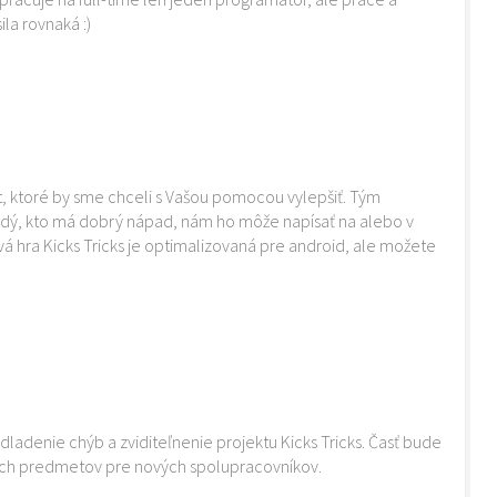
ila rovnaká :)
, ktoré by sme chceli s Vašou pomocou vylepšiť. Tým
dý, kto má dobrý nápad, nám ho môže napísať na alebo v
vá hra Kicks Tricks je optimalizovaná pre android, ale možete
ladenie chýb a zviditeľnenie projektu Kicks Tricks. Časť bude
vých predmetov pre nových spolupracovníkov.