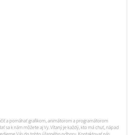
učiť a pomáhať grafikom, animátorom a programátorom
ať sa k nám môžete aj Vy. Vítaný je každý, kto má chuť, nápad
edieme Vás do tohto úžasného odboru. Kontaktovať nás