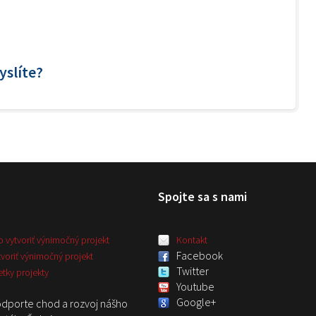
yslíte?
Spojte sa s nami
o vytvoriť výnimočný projekt
Kontakt
Facebook
tvoriť výnimočný projekt
Twitter
etky projekty
Youtube
Google+
dporte chod a rozvoj nášho