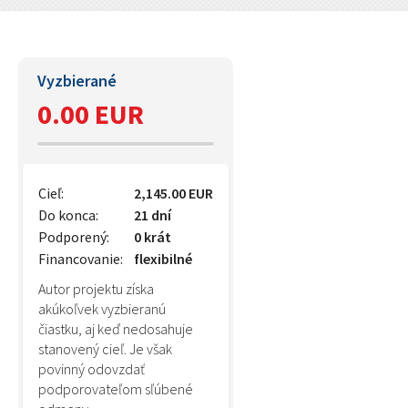
Vyzbierané
0.00 EUR
Cieľ:
2,145.00 EUR
Do konca:
21 dní
Podporený:
0 krát
Financovanie:
flexibilné
Autor projektu získa
akúkoľvek vyzbieranú
čiastku, aj keď nedosahuje
stanovený cieľ. Je však
povinný odovzdať
podporovateľom sľúbené