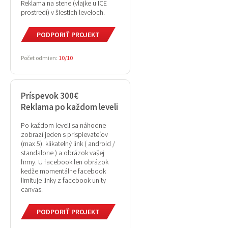
Reklama na stene (vlajke u ICE
prostredí) v šiestich leveloch.
PODPORIŤ PROJEKT
Počet odmien:
10/10
Príspevok 300€
Reklama po každom leveli
Po každom leveli sa náhodne
zobrazí jeden s prispievateľov
(max 5). klikatelný link ( android /
standalone ) a obrázok vašej
firmy. U facebook len obrázok
kedže momentálne facebook
limituje linky z facebook unity
canvas.
PODPORIŤ PROJEKT