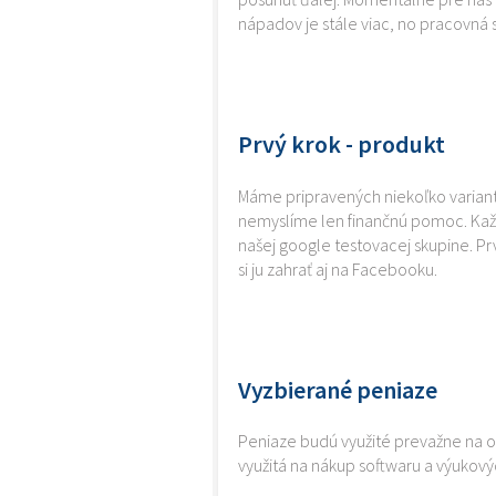
nápadov je stále viac, no pracovná s
Prvý krok - produkt
Máme pripravených niekoľko variant
nemyslíme len finančnú pomoc. Kaž
našej google testovacej skupine. Pr
si ju zahrať aj na Facebooku.
Vyzbierané peniaze
Peniaze budú využité prevažne na od
využitá na nákup softwaru a výuko