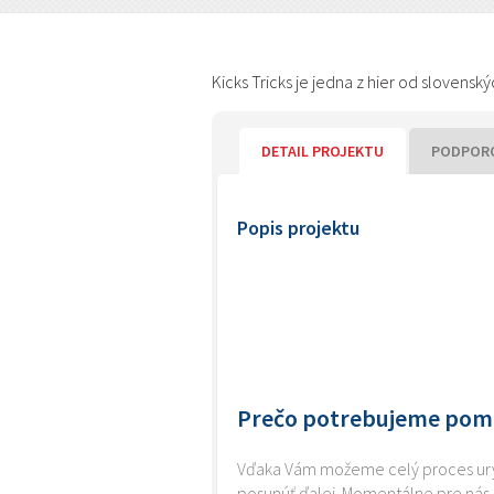
Kicks Tricks je jedna z hier od slovens
DETAIL PROJEKTU
PODPORO
Popis projektu
Prečo potrebujeme pom
Vďaka Vám možeme celý proces urýchl
posunúť ďalej. Momentálne pre nás p