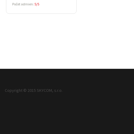
Počet odmien:
5/5
Copyright © 2015 SKYCOM, s.r.o.