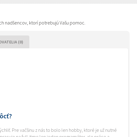
kých nadšencov, ktorí potrebujú Vašu pomoc.
VATELIA (0)
ôcť?
iť. Pre vačšinu z nás to bolo len hobby, ktoré je už nutné
racuje na full-time len jeden programátor, ale práce a