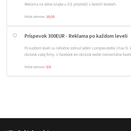
Reklama na stene (vlajke u ICE prostredí) v šiestich leveloch.
Počet odmien:
10/10
Príspevok 300EUR - Reklama po každom leveli
Po každom leveli sa náhodne zobrazí jeden s prispievateľov (max 5). kl
obrázok vašej firmy. U facebook len obrázok kedže momentálne facebo
Počet odmien:
5/5