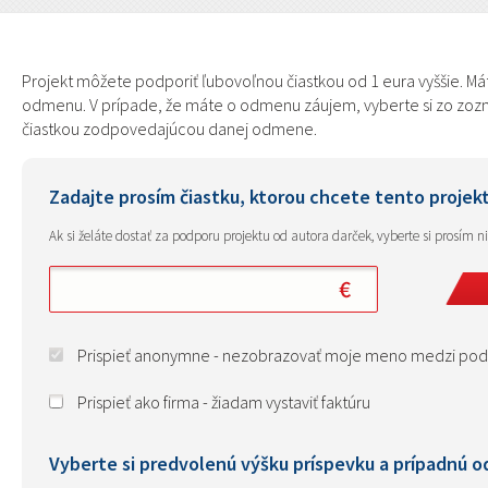
Projekt môžete podporiť ľubovoľnou čiastkou od 1 eura vyššie. Mát
odmenu. V prípade, že máte o odmenu záujem, vyberte si zo zozna
čiastkou zodpovedajúcou danej odmene.
Zadajte prosím čiastku, ktorou chcete tento projek
Ak si želáte dostať za podporu projektu od autora darček, vyberte si prosím 
Prispieť anonymne - nezobrazovať moje meno medzi pod
Prispieť ako firma - žiadam vystaviť faktúru
Vyberte si predvolenú výšku príspevku a prípadnú 