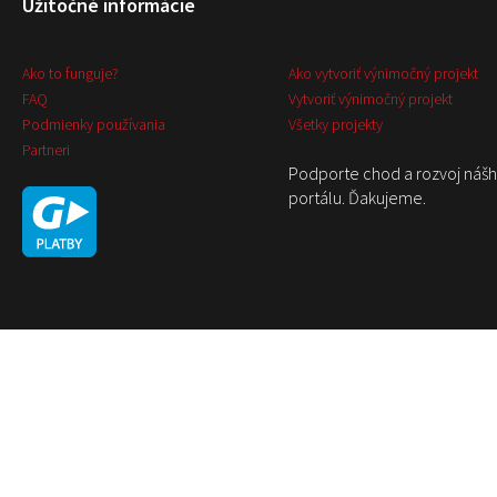
Užitočné informácie
Ako to funguje?
Ako vytvoriť výnimočný projekt
FAQ
Vytvoriť výnimočný projekt
Podmienky používania
Všetky projekty
Partneri
Podporte chod a rozvoj náš
portálu. Ďakujeme.