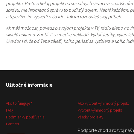
projektu. Preto zdieľaj projekt na sociálnych sieťach a s nadšen
správu, nie hromadnú správu to budí zlý dojem. Napíš každému pe
a trpezlivo im vysvetli o čo ide. Tak im rozpo
Ak máš možnosť, povedz o svojom projekte v TV, rádiu alebo noviná
skvelú reklamu. Fantázii sa medze nekladú. Vytlač letáky, vylep i
Uvedom si, že od Teba záleží, koľko peňazí sa vyzbiera a koľko ľud
Užitočné informácie
Ako to funguje?
Ako vytvoriť výnimočný projekt
FAQ
Vytvoriť výnimočný projekt
Podmienky používania
Všetky projekty
Partneri
Podporte chod a rozvoj náš