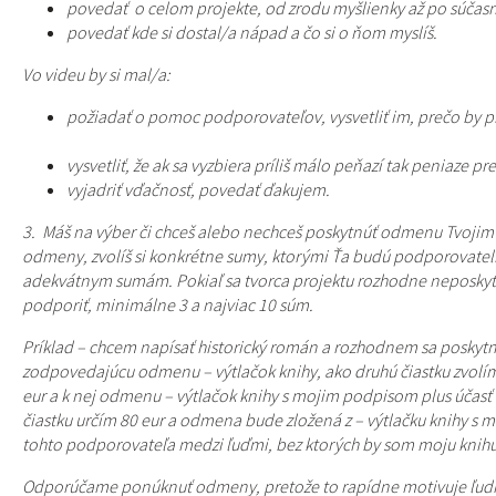
povedať o celom projekte, od zrodu myšlienky až po súčasn
povedať kde si dostal/a nápa
Vo videu by si mal/a:
požiadať o pomoc podporovateľov, vysvetliť im, prečo by prá
vysvetliť, že ak sa vyzbiera príliš málo peňazí tak peniaze 
vyjadriť vďačnosť, povedať ďakujem.
3. Máš na výber či chceš alebo nechceš poskytnúť odmenu Tvoj
odmeny, zvolíš si konkrétne sumy, ktorými Ťa budú podporovatel
adekvátnym sumám. Pokiaľ sa tvorca projektu rozhodne neposkytn
podporiť, minimálne 3 a najviac 10 súm.
Príklad – chcem napísať historický román a rozhodnem sa poskytnú
zodpovedajúcu odmenu – výtlačok knihy, ako druhú čiastku zvolím 
eur a k nej odmenu – výtlačok knihy s mojim podpisom plus účasť n
čiastku určím 80 eur a odmena bude zložená z – výtlačku knihy s 
tohto podporovateľa medzi ľuďmi, bez ktorých by som moju knihu
Odporúčame ponúknuť odmeny, pretože to rapídne motivuje ľudí 