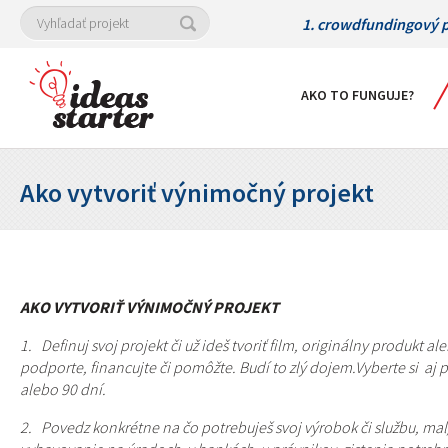
1. crowdfundingový p
AKO TO FUNGUJE?
Ako vytvoriť výnimočný projekt
AKO VYTVORIŤ VÝNIMOČNÝ PROJEKT
1. Definuj svoj projekt či už ideš tvoriť film, originálny produkt a
podporte, financujte či pomôžte. Budí to zlý dojem.Vyberte si aj p
alebo 90 dní.
2. Povedz konkrétne na čo potrebuješ svoj výrobok či službu, mal/a