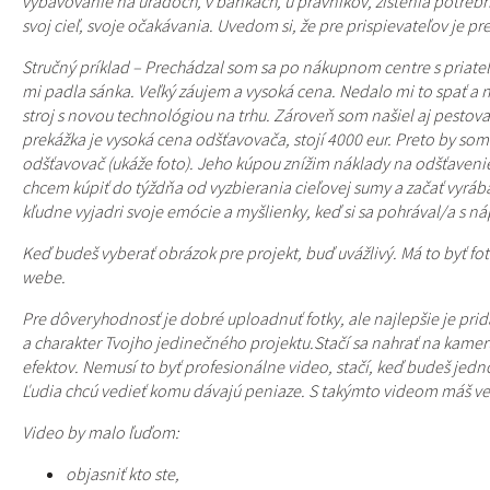
vybavovanie na úradoch, v bankách, u právnikov, zistenia potrebný
svoj cieľ, svoje očakávania. Uvedom si, že pre prispievateľov je p
Stručný príklad – Prechádzal som sa po nákupnom centre s priateľk
mi padla sánka. Veľký záujem a vysoká cena. Nedalo mi to spať a
stroj s novou technológiou na trhu. Zároveň som našiel aj pestova
prekážka je vysoká cena odšťavovača, stojí 4000 eur. Preto by so
odšťavovač (ukáže foto). Jeho kúpou znížim náklady na odšťavenie
chcem kúpiť do týždňa od vyzbierania cieľovej sumy a začať vyrába
kľudne vyjadri svoje emócie a myšlienky, keď si sa pohrával/a s 
Keď budeš vyberať obrázok pre projekt, buď uvážlivý. Má to byť fo
webe.
Pre dôveryhodnosť je dobré uploadnuť fotky, ale najlepšie je pr
a charakter Tvojho jedinečného projektu.Stačí sa nahrať na kameru
efektov. Nemusí to byť profesionálne video, stačí, keď budeš jedn
Ľudia chcú vedieť komu dávajú peniaze. S takýmto videom máš veľ
Video by malo ľuďom:
objasniť kto ste,