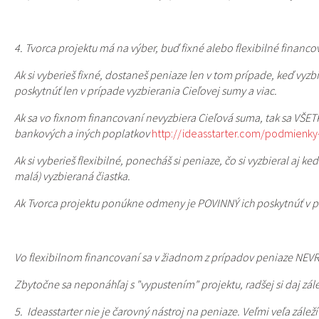
4. Tvorca projektu má na výber, buď fixné alebo flexibilné financo
Ak si vyberieš fixné, dostaneš peniaze len v tom prípade, keď vyz
poskytnúť len v prípade vyzbierania Cieľovej sumy a viac.
Ak sa vo fixnom financovaní nevyzbiera Cieľová suma, tak sa VŠE
bankových a iných poplatkov
http://ideasstarter.com/podmienky
Ak si vyberieš flexibilné, ponecháš si peniaze, čo si vyzbieral a
malá) vyzbieraná čiastka.
Ak Tvorca projektu ponúkne odmeny je POVINNÝ ich poskytnúť v pl
Vo flexibilnom financovaní sa v žiadnom z prípadov peniaze N
Zbytočne sa neponáhľaj s "vypustením" projektu, radšej si daj zá
5. Ideasstarter nie je čarovný nástroj na peniaze. Veľmi veľa zále