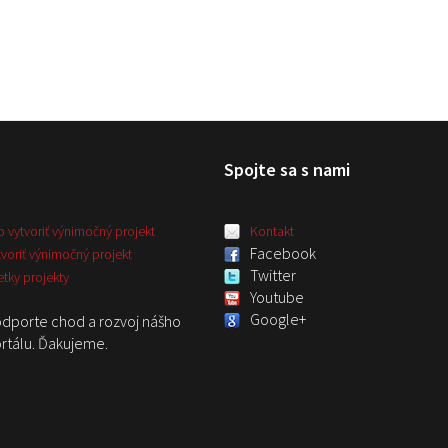
Spojte sa s nami
o vytvoriť výnimočný projekt
Kontakt
Facebook
tvoriť výnimočný projekt
Twitter
etky projekty
Youtube
Google+
dporte chod a rozvoj nášho
rtálu. Ďakujeme.