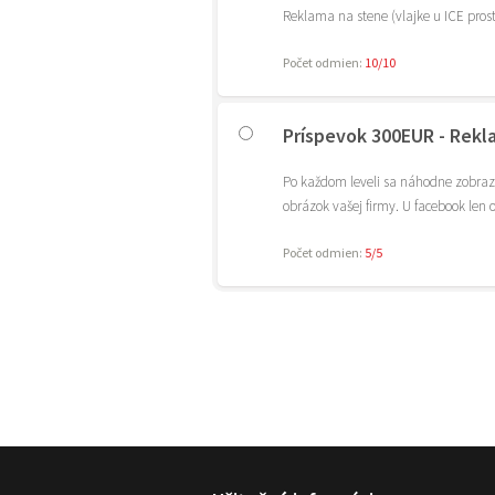
Reklama na stene (vlajke u ICE prostr
Počet odmien:
10/10
Príspevok 300EUR - Rekl
Po každom leveli sa náhodne zobrazí 
obrázok vašej firmy. U facebook len
Počet odmien:
5/5