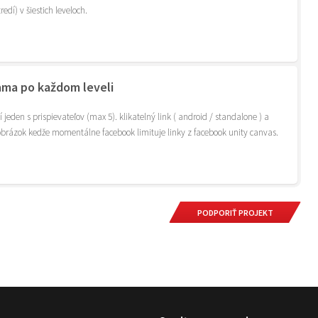
edí) v šiestich leveloch.
ama po každom leveli
jeden s prispievateľov (max 5). klikatelný link ( android / standalone ) a
 obrázok kedže momentálne facebook limituje linky z facebook unity canvas.