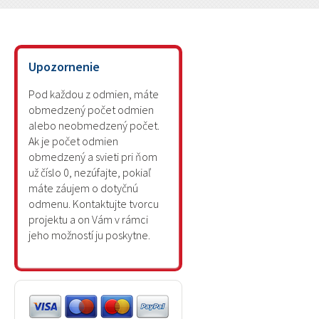
Upozornenie
Pod každou z odmien, máte
obmedzený počet odmien
alebo neobmedzený počet.
Ak je počet odmien
obmedzený a svieti pri ňom
už číslo 0, nezúfajte, pokiaľ
máte záujem o dotyčnú
odmenu. Kontaktujte tvorcu
projektu a on Vám v rámci
jeho možností ju poskytne.