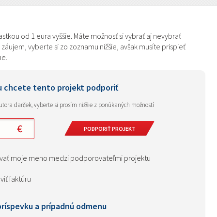
tkou od 1 eura vyššie. Máte možnosť si vybrať aj nevybrať
ujem, vyberte si zo zoznamu nižšie, avšak musíte prispieť
ne.
u chcete tento projekt podporiť
autora darček, vyberte si prosím nižšie z ponúkaných možností
ovať moje meno medzi podporovateľmi projektu
viť faktúru
príspevku a prípadnú odmenu