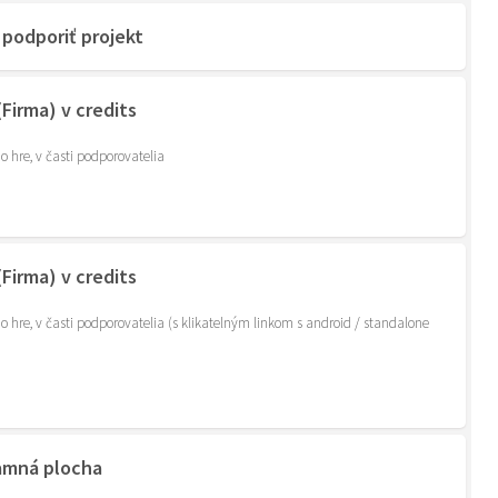
podporiť projekt
Firma) v credits
o hre, v časti podporovatelia
Firma) v credits
o hre, v časti podporovatelia (s klikatelným linkom s android / standalone
lamná plocha