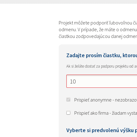
Projekt môžete podporiť ľubovoľnou čias
odmenu. V prípade, že máte o odmenu zá
čiastkou zodpovedajúcou danej odme
Zadajte prosím čiastku, ktoro
Ak si želáte dostať za podporu projektu od 
Prispieť anonymne - nezobraz
Prispieť ako firma - žiadam vysta
Vyberte si predvolenú výšku 