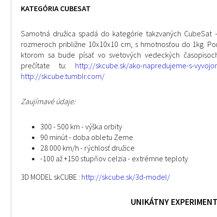
KATEGÓRIA CUBESAT
Samotná družica spadá do kategórie takzvaných CubeSat - 
rozmeroch približne 10x10x10 cm, s hmotnosťou do 1kg. Po
ktorom sa bude písať vo svetových vedeckých časopisoc
prečítate tu:
http://skcube.sk/ako-napredujeme-s-vyvoj
http://skcube.tumblr.com/
Zaujímavé údaje:
300 - 500 km - výška orbity
90 minút - doba obletu Zeme
28 000 km/h - rýchlosť družice
-100 až +150 stupňov celzia - extrémne teploty
3D MODEL skCUBE :
http://skcube.sk/3d-model/
UNIKÁTNY EXPERIMEN