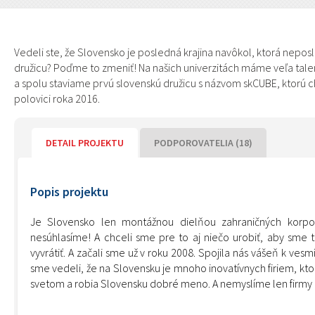
Vedeli ste, že Slovensko je posledná krajina navôkol, ktorá nepo
družicu? Poďme to zmeniť! Na našich univerzitách máme veľa tale
a spolu staviame prvú slovenskú družicu s názvom skCUBE, ktorú c
polovici roka 2016.
DETAIL PROJEKTU
PODPOROVATELIA (18)
Popis projektu
Je Slovensko len montážnou dielňou zahraničných korpo
nesúhlasíme! A chceli sme pre to aj niečo urobiť, aby sme 
vyvrátiť. A začali sme už v roku 2008. Spojila nás vášeň k ve
sme vedeli, že na Slovensku je mnoho inovatívnych firiem, k
svetom a robia Slovensku dobré meno. A nemyslíme len firmy 