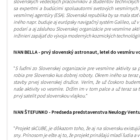
slovenských vedeckých pracovníkov a študentov technických un
sa expertmi a budúcimi spoluautormi svetových vesmírnych 
vesmírnej agentúry (ESA). Slovenská republika by sa mala stať
iného napr. buduje aj európsky navigačný systém Galileo, už v 
podarí a aj zásluhou Slovenskej organizácie pre vesmírne akti
inžinieri zapájať do vývoja moderných kozmických technológií
IVAN BELLA - prvý slovenský astronaut, letel do vesmíru v
"
S ľuďmi zo Slovenskej organizacie pre vesmírne aktivity sa 
robia pre Slovensko kus dobrej roboty. Okrem iného sa teraz p
stavby prvej slovenskej družice. Verím, že už čoskoro bude
naše aktivity vo vesmíre. Držím im v tom palce a už teraz sa 
prvý satelit pod slovenskou vlajkou.
"
IVAN ŠTEFUNKO - Predseda predstavenstva Neulogy Venture
"
Projekt skCUBE, je dôkazom toho, že aj na slovensku existujú 
sny. Prínosom je ešte aj to, že projekt prinášajú mladí ľudia a