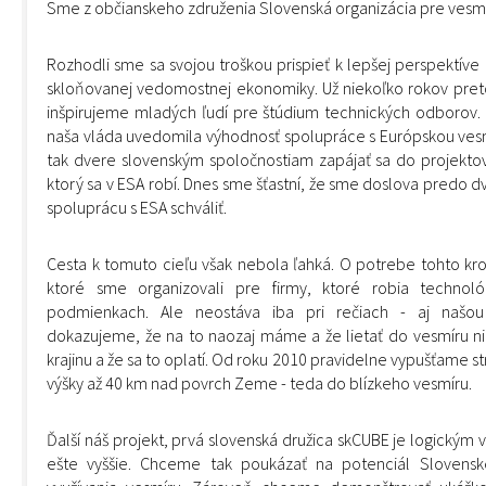
Sme z občianskeho združenia Slovenská organizácia pre vesmí
Rozhodli sme sa svojou troškou prispieť k lepšej perspektíve 
skloňovanej vedomostnej ekonomiky. Už niekoľko rokov pre
inšpirujeme mladých ľudí pre štúdium technických odborov. Zač
naša vláda uvedomila výhodnosť spolupráce s Európskou vesm
tak dvere slovenským spoločnostiam zapájať sa do projekt
ktorý sa v ESA robí. Dnes sme šťastní, že sme doslova predo 
spoluprácu s ESA schváliť.
Cesta k tomuto cieľu však nebola ľahká. O potrebe tohto kro
ktoré sme organizovali pre firmy, ktoré robia technoló
podmienkach. Ale neostáva iba pri rečiach - aj našou 
dokazujeme, že na to naozaj máme a že lietať do vesmíru nie 
krajinu a že sa to oplatí. Od roku 2010 pravidelne vypušťame st
výšky až 40 km nad povrch Zeme - teda do blízkeho vesmíru.
Ďalší náš projekt, prvá slovenská družica skCUBE je logickým v
ešte vyššie. Chceme tak poukázať na potenciál Slovensk