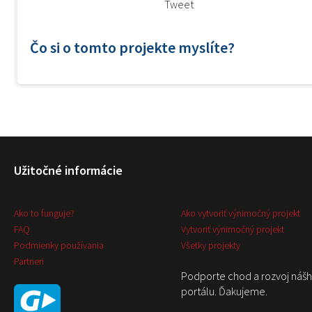
Tweet
Čo si o tomto projekte myslíte?
Užitočné informácie
Ako to funguje?
Ako vytvoriť výnimočný projekt
FAQ
Vytvoriť výnimočný projekt
Podmienky používania
Všetky projekty
Partneri
Podporte chod a rozvoj náš
portálu. Ďakujeme.