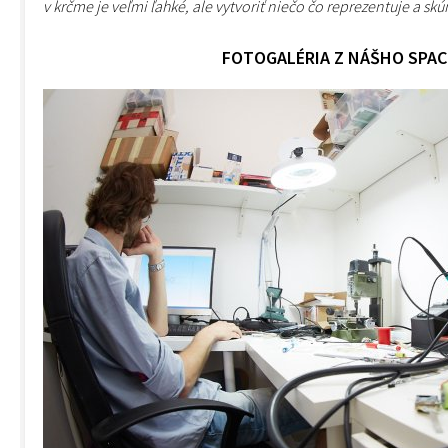
v krčme je veľmi ľahké, ale vytvoriť niečo čo reprezentuje a skú
FOTOGALÉRIA Z NÁŠHO SPA