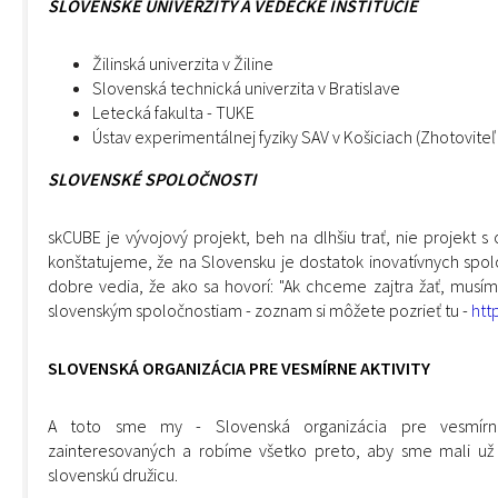
SLOVENSKÉ UNIVERZITY A VEDECKÉ INŠTITÚCIE
Žilinská univerzita v Žiline
Slovenská technická univerzita v Bratislave
Letecká fakulta - TUKE
Ústav experimentálnej fyziky SAV v Košiciach (Zhotovite
SLOVENSKÉ SPOLOČNOSTI
skCUBE je vývojový projekt, beh na dlhšiu trať, nie projekt 
konštatujeme, že na Slovensku je dostatok inovatívnych spol
dobre vedia, že ako sa hovorí: "Ak chceme zajtra žať, musí
slovenským spoločnostiam - zoznam si môžete pozrieť tu -
htt
SLOVENSKÁ ORGANIZÁCIA PRE VESMÍRNE AKTIVITY
A toto sme my - Slovenská organizácia pre vesmírne 
zainteresovaných a robíme všetko preto, aby sme mali už
slovenskú družicu.