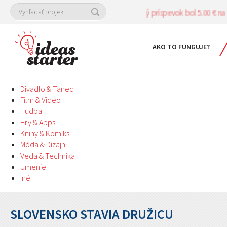
Posledný príspevok bol 5.00 € na projek
AKO TO FUNGUJE?
Divadlo & Tanec
Film & Video
Hudba
Hry & Apps
Knihy & Komiks
Móda & Dizajn
Veda & Technika
Umenie
Iné
SLOVENSKO STAVIA DRUŽICU