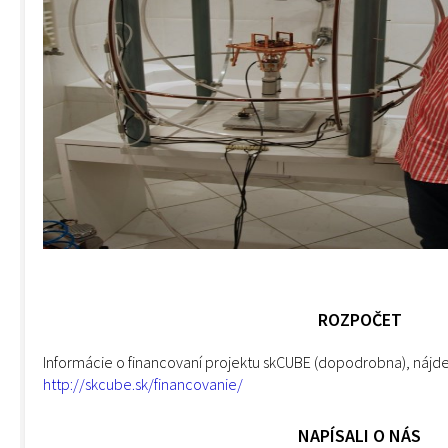
ROZPOČET
Informácie o financovaní projektu skCUBE (dopodrobna), nájde
http://skcube.sk/financovanie/
NAPÍSALI O NÁS