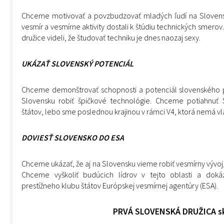
Chceme motivovať a povzbudzovať mladých ľudí na Sloven
vesmír a vesmírne aktivity dostali k štúdiu technických smerov.
družice videli, že študovať techniku je dnes naozaj sexy.
UKÁZAŤ SLOVENSKÝ POTENCIÁL
Chceme demonštrovať schopnosti a potenciál slovenského pr
Slovensku robiť špičkové technológie. Chceme potiahnuť S
štátov, lebo sme poslednou krajinou v rámci V4, ktorá nemá vlas
DOVIESŤ SLOVENSKO DO ESA
Chceme ukázať, že aj na Slovensku vieme robiť vesmírny vývoj, 
Chceme vyškoliť budúcich lídrov v tejto oblasti a dok
prestížneho klubu štátov Európskej vesmírnej agentúry (ESA).
PRVÁ SLOVENSKÁ DRUŽICA s