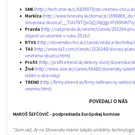
SME
(
http://tech.sme.sk/c/6839079/do-vesmiru-chcu-slov
Markíza
(
http://www.tvnoviny.sk/domace/1690869_do-
slovenska-druzica?__TUU7NTQxOjQ1NjQgcXFzYDhlNTYy
Pravda
(
http://vat.pravda.sk/vesmir/clanok/292264-prv
objavit-vo-vesmire-v-roku-2016/
)
RTVS
(
http://slovensko.rtvs.sk/clanok/veda-a-technika
TA3
(
http://www.ta3.com/clanok/1026348/slovaci-planu
vesmirnu-druzicu.html
)
Profit
(
http://profit.etrend.sk/aktivny-zivot/slovenska-
Živé
(
http://www.zive.sk/clanok/66483/slovensky-satel
letiet-o-dva-roky
)
TREND
(
http://firmy.etrend.sk/firmy-nefinancny-sektor
vesmiru.html
)
POVEDALI O NÁS
MAROŠ ŠEFČOVIČ - podpredseda Európskej komisie
"
Som rád, že na Slovensku máme takýto unikátny technologický