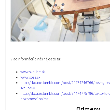
Viac informácií o nás nájdete tu:
www.skcube.sk
www.sosa.sk
http://skcube.tumblr.com/post/94474246766/bezny-pra
skcube-v
http://skcube.tumblr.com/post/94474775796/takto-to
pozornosti-najma
Odmeny