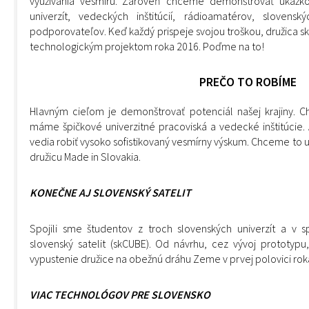
využívania vesmíru. Zároveň chceme demonštrovať ukážko
univerzít, vedeckých inštitúcií, rádioamatérov, sloven
podporovateľov. Keď každý prispeje svojou troškou, družica
technologickým projektom roka 2016. Poďme na to!
PREČO TO ROBÍME
Hlavným cieľom je demonštrovať potenciál našej krajiny. 
máme špičkové univerzitné pracoviská a vedecké inštitúcie.
vedia robiť vysoko sofistikovaný vesmírny výskum. Chceme to 
družicu Made in Slovakia.
KONEČNE AJ SLOVENSKÝ SATELIT
Spojili sme študentov z troch slovenských univerzít a v s
slovenský satelit (skCUBE). Od návrhu, cez vývoj prototy
vypustenie družice na obežnú dráhu Zeme v prvej polovici rok
VIAC TECHNOLÓGOV PRE SLOVENSKO