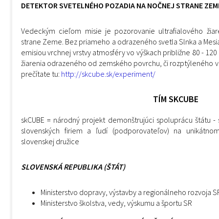
DETEKTOR SVETELNÉHO POZADIA NA NOČNEJ STRANE ZEM
Vedeckým cieľom misie je pozorovanie ultrafialového žiar
strane Zeme. Bez priameho a odrazeného svetla Slnka a Mesia
emisiou vrchnej vrstvy atmosféry vo výškach približne 80 - 120 
žiarenia odrazeného od zemského povrchu, či rozptýleného v 
prečítate tu:
http://skcube.sk/experiment/
TÍM SKCUBE
skCUBE = národný projekt demonštrujúci spoluprácu štátu - s
slovenských firiem a ľudí (podporovateľov) na unikátno
slovenskej družice
SLOVENSKÁ REPUBLIKA (ŠTÁT)
Ministerstvo dopravy, výstavby a regionálneho rozvoja S
Ministerstvo školstva, vedy, výskumu a športu SR