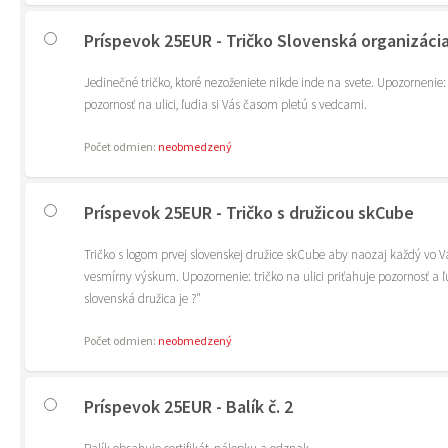
Príspevok 25EUR - Tričko Slovenská organizácia
Jedinečné tričko, ktoré nezoženiete nikde inde na svete. Upozornenie:
pozornosť na ulici, ľudia si Vás časom pletú s vedcami.
Počet odmien:
neobmedzený
Príspevok 25EUR - Tričko s družicou skCube
Tričko s logom prvej slovenskej družice skCube aby naozaj každý vo V
vesmírny výskum. Upozornenie: tričko na ulici priťahuje pozornosť a 
slovenská družica je ?"
Počet odmien:
neobmedzený
Príspevok 25EUR - Balík č. 2