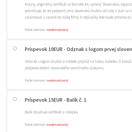
Krásny, originálny certifikát vo formáte A4, vydaný Slovenskou organiz
potvrdzuje, že ste podporili prvú slovenskú družicu skCube a stali sa ta
zarámovať a zavesiť do Vašej firmy či obývačky kde bude priťahovať p
Počet odmien:
neobmedzený
Príspevok 10EUR - Odznak s logom prvej sloven
Odznak s logom družice si môžete pripnúť na tašku, kabelku či kabát.
podporovateľom slovenského vesmírneho výskumu.
Počet odmien:
neobmedzený
Príspevok 15EUR - Balík č. 1
Balík obsahuje certifikát a nálepku
Počet odmien:
neobmedzený