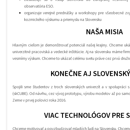
observatória ESO.
organizuje verejné prednášky a workshopy pre všeobecné zv
kozmického výskumu a priemyslu na Slovensku
NAŠA MISIA
Hlavným cieľom je demonštrovať potenciál našej krajiny. Chceme uk
univerzitné pracoviská a vedecké inštitúcie. Aj na slovensku máme firm
vesmírny výskum. Chceme to ukázať celému svetu práve cez prvú druž
KONEČNE AJ SLOVENSKÝ
Spojili sme študentov z troch slovenských univerzít a v spolupráci s
(skCUBE). Od návrhu, cez vývoj prototypu, výrobu modelov až po samo
Zeme v prvej polovici roka 2016.
VIAC TECHNOLÓGOV PRE 
Chceme motivovať a povzbudzovať mladých ľudí na Slovensku. Chceme