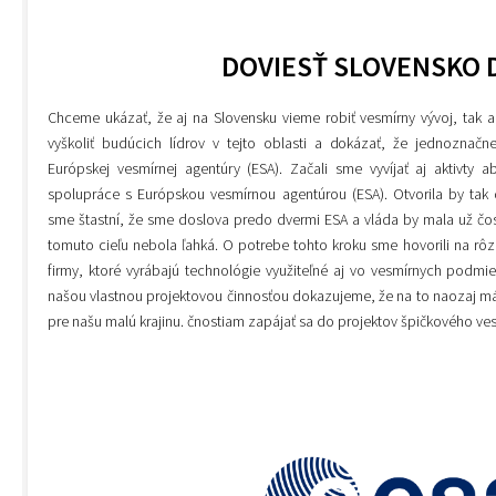
DOVIESŤ SLOVENSKO 
Chceme ukázať, že aj na Slovensku vieme robiť vesmírny vývoj, tak a
vyškoliť budúcich lídrov v tejto oblasti a dokázať, že jednoznačn
Európskej vesmírnej agentúry (ESA). Začali sme vyvíjať aj aktivty
spolupráce s Európskou vesmírnou agentúrou (ESA). Otvorila by tak
sme štastní, že sme doslova predo dvermi ESA a vláda by mala už čos
tomuto cieľu nebola ľahká. O potrebe tohto kroku sme hovorili na rôz
firmy, ktoré vyrábajú technológie využiteľné aj vo vesmírnych podmie
našou vlastnou projektovou činnosťou dokazujeme, že na to naozaj máme,
pre našu malú krajinu.
čnostiam zapájať sa do projektov špičkového ves