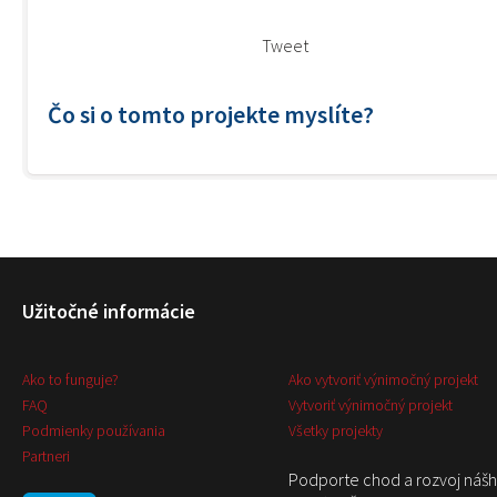
Tweet
Čo si o tomto projekte myslíte?
Užitočné informácie
Ako to funguje?
Ako vytvoriť výnimočný projekt
FAQ
Vytvoriť výnimočný projekt
Podmienky používania
Všetky projekty
Partneri
Podporte chod a rozvoj náš