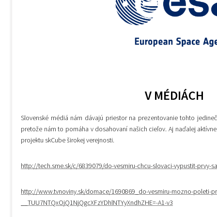
V MÉDIÁCH
Slovenské médiá nám dávajú priestor na prezentovanie tohto jedineč
pretože nám to pomáha v dosahovaní našich cieľov. Aj naďalej aktívn
projektu skCube širokej verejnosti.
http://tech.sme.sk/c/6839079/do-vesmiru-chcu-slovaci-vypustit-prvy-sat
http://www.tvnoviny.sk/domace/1690869_do-vesmiru-mozno-poleti-pr
__TUU7NTQxOjQ1NjQgcXFzYDhlNTYyXndhZHE=-A1-v3