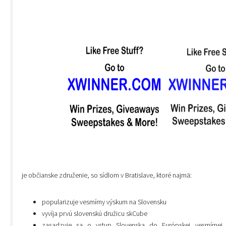
je občianske združenie, so sídlom v Bratislave, ktoré najmä:
popularizuje vesmírny výskum na Slovensku
vyvíja prvú slovenskú družicu skCube
zasadzuje sa o vstup Slovenska do Európskej vesmírnej