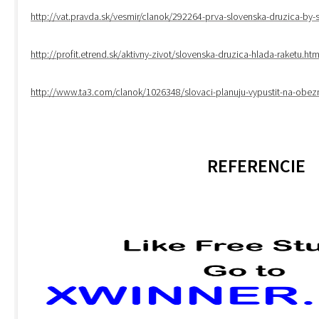
http://vat.pravda.sk/vesmir/clanok/292264-prva-slovenska-druzica-by-
http://profit.etrend.sk/aktivny-zivot/slovenska-druzica-hlada-raketu.htm
http://www.ta3.com/clanok/1026348/slovaci-planuju-vypustit-na-obez
REFERENCIE