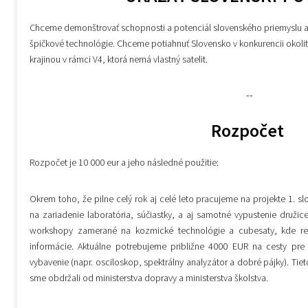
Chceme demonštrovať schopnosti a potenciál slovenského priemyslu a v
špičkové technológie. Chceme potiahnuť Slovensko v konkurencii okoli
krajinou v rámci V4, ktorá nemá vlastný satelit.
--
Rozpočet
Rozpočet je 10 000 eur a jeho následné použitie:
Okrem toho, že pilne celý rok aj celé leto pracujeme na projekte 1. 
na zariadenie laboratória, súčiastky, a aj samotné vypustenie druži
workshopy zamerané na kozmické technológie a cubesaty, kde r
informácie. Aktuálne potrebujeme približne 4000 EUR na cesty pr
vybavenie (napr. osciloskop, spektrálny analyzátor a dobré pájky). Tieto
.
sme obdržali od ministerstva dopravy a ministerstva školstva