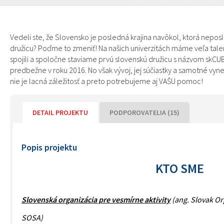
Vedeli ste, že Slovensko je posledná krajina navôkol, ktorá nepo
družicu? Poďme to zmeniť! Na našich univerzitách máme veľa tal
spojili a spoločne staviame prvú slovenskú družicu s názvom skCU
predbežne v roku 2016. No však vývoj, jej súčiastky a samotné vy
nie je lacná záležitosť a preto potrebujeme aj VAŠU pomoc!
DETAIL PROJEKTU
PODPOROVATELIA (15)
Popis projektu
KTO SME
Slovenská organizácia pre vesmírne aktivity
(ang. Slovak Org
SOSA)