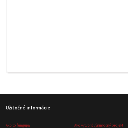
Užitočné informácie
Ako to funguje?
Ako vytvoriť výnimočný projekt