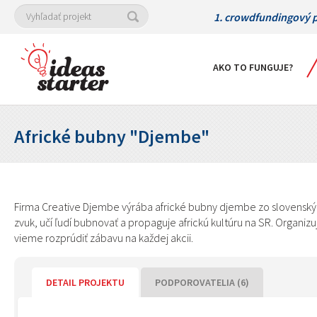
1. crowdfundingový p
AKO TO FUNGUJE?
Africké bubny "Djembe"
Firma Creative Djembe výrába africké bubny djembe zo slovenský
zvuk, učí ľudí bubnovať a propaguje africkú kultúru na SR. Organi
vieme rozprúdiť zábavu na každej akcii.
DETAIL PROJEKTU
PODPOROVATELIA (6)