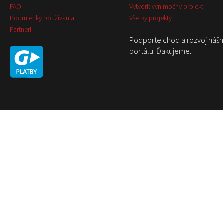
FAQ
Vytvoriť výnimočný projekt
Podmienky používania
Všetky projekty
Partneri
Podporte chod a rozvoj náš
portálu. Ďakujeme.