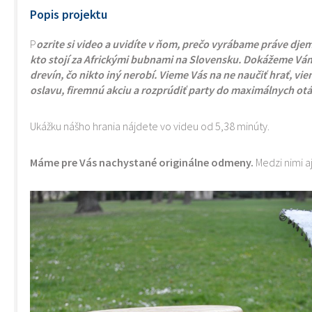
Popis projektu
P
ozrite si video a uvidíte v ňom, prečo vyrábame práve djem
kto stojí za Africkými bubnami na Slovensku. Dokážeme Vám
drevín, čo nikto iný nerobí. Vieme Vás na ne naučiť hrať, v
oslavu, firemnú akciu a rozprúdiť party do maximálnych otáč
Ukážku nášho hrania nájdete vo videu od 5,38 minúty.
Máme pre Vás nachystané originálne odmeny.
Medzi nimi a