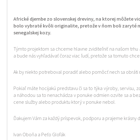
Africké djembe zo slovenskej dreviny, na ktorej môžete v
bolo vybraté kvôli originalite, pretože v ňom boli zaryté 
senegalskej kozy.
Týmto projektom sa chceme hlavne zviditeľniť na našom trhu
a bude nás vyhľadávať čoraz viac ľudí, pretože sa tomuto chc
Ak by niekto potreboval poradiť alebo pomôcť nech sa obráti 
Pokiaľ máte hocijakú predstavu či sa to týka výroby, servisu,
a náhodou sa to nenachádza v ponuke odmien ozvite sa a b
cene služby alebo produktu ktorý v ponuke nebol.
Ďakujem Vám za každý príspevok, podporu a prajeme krásny 
Ivan Oboňa a Peťo Glofák