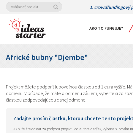
1. crowdfundingový p
AKO TO FUNGUJE?
Africké bubny "Djembe"
Projekt môžete podporiť ľubovoľnou čiastkou od 1 eura vyššie. Mát
odmenu. V prípade, že máte o odmenu záujem, vyberte si zo zozna
čiastkou zodpovedajúcou danej odmene.
Zadajte prosím čiastku, ktorou chcete tento projek
Ak si želáte dostať za podporu projektu od autora darček, vyberte si prosím 