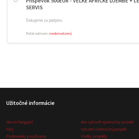
Príspevok 500EUR - VEĽKÉ AFRICKÉ DJEMBE + 
SERVIS
Ďakujeme za podporu
Počet odmien:
neobmedzený
Užitočné informácie
Ako to funguje?
Ako vytvoriť výnimočný projekt
FAQ
Vytvoriť výnimočný projekt
Podmienky používania
Všetky projekty